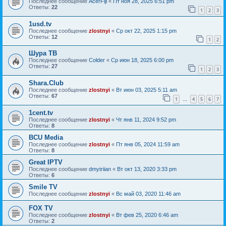
Последнее сообщение
AcerFiji
«
Пт ноя 28, 2025 6:51 pm
Ответы:
22
1
2
3
1usd.tv
Последнее сообщение
zlostnyi
«
Ср окт 22, 2025 1:15 pm
Ответы:
12
1
2
Шура ТВ
Последнее сообщение
Colder
«
Ср июн 18, 2025 6:00 pm
Ответы:
27
1
2
3
Shara.Club
Последнее сообщение
zlostnyi
«
Вт июн 03, 2025 5:11 am
Ответы:
67
1
4
5
6
7
…
1cent.tv
Последнее сообщение
zlostnyi
«
Чт янв 11, 2024 9:52 pm
Ответы:
8
BCU Media
Последнее сообщение
zlostnyi
«
Пт янв 05, 2024 11:59 am
Ответы:
8
Great IPTV
Последнее сообщение
dmytriian
«
Вт окт 13, 2020 3:33 pm
Ответы:
6
Smile TV
Последнее сообщение
zlostnyi
«
Вс май 03, 2020 11:46 am
FOX TV
Последнее сообщение
zlostnyi
«
Вт фев 25, 2020 6:46 am
Ответы:
2