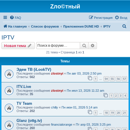
Zло©тный
FAQ
Регистрация
Вход
П
На главную
Список форумов
Приложения DUNE HD
IPTV
о
IPTV
и
Поиск
Расширенный пои
Новая тема
с
21 тема • Страница
1
из
1
к
Темы
Эдем ТВ (iLookTV)
Последнее сообщение
zlostnyi
«
Пн авг 03, 2026 2:50 pm
Ответы:
562
1
54
55
56
57
…
ITV.Live
Последнее сообщение
zlostnyi
«
Пн июл 13, 2026 11:22 am
Ответы:
35
1
2
3
4
TV Team
Последнее сообщение
chilly
«
Пн июн 01, 2026 5:14 am
Ответы:
202
1
18
19
20
21
…
Glanz (ottg.tv)
Последнее сообщение
financialorange
«
Пт апр 03, 2026 3:25 pm
Ответы:
260
1
24
25
26
27