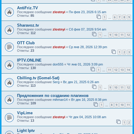
…
AntiFriz.TV
Последнее сообщение
zlostnyi
«
Пн фев 23, 2026 6:15 am
Ответы:
85
1
6
7
8
9
…
Sharavoz.tv
Последнее сообщение
zlostnyi
«
Сб фев 07, 2026 9:54 am
Ответы:
112
1
9
10
11
12
…
OTT Club
Последнее сообщение
zlostnyi
«
Ср янв 28, 2026 12:39 pm
Ответы:
23
1
2
3
IPTV.ONLINE
Последнее сообщение
don555
«
Чт янв 01, 2026 3:09 pm
Ответы:
130
1
11
12
13
14
…
Cbilling.tv (Gomel-Sat)
Последнее сообщение
Serg
«
Вс дек 21, 2025 6:26 am
Ответы:
113
1
9
10
11
12
…
Предложения по созданию плагинов
Последнее сообщение
mihman14
«
Вт дек 16, 2025 8:38 pm
Ответы:
109
1
8
9
10
11
…
VipLime
Последнее сообщение
zlostnyi
«
Чт дек 04, 2025 10:08 am
Ответы:
13
1
2
Light Iptv