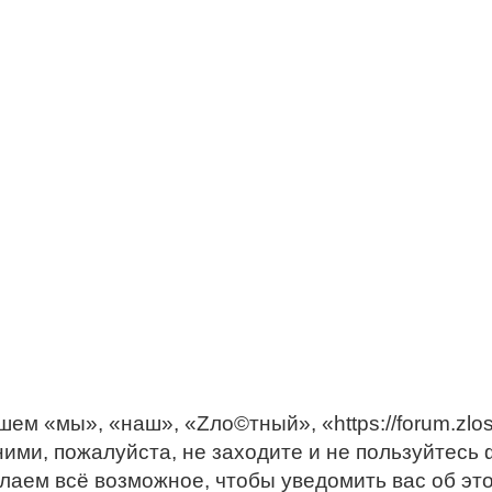
 «мы», «наш», «Zло©тный», «https://forum.zlost
ними, пожалуйста, не заходите и не пользуйтес
елаем всё возможное, чтобы уведомить вас об э