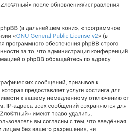
и «Zло©тный» после обновления/исправления
 phpBB (в дальнейшем «они», «программное
нзии «
GNU General Public License v2
» (в
ля программного обеспечения phpBB строго
енности за то, что администрация конференций
ормацией о phpBB обращайтесь по адресу
графических сообщений, призывов к
которая предоставляет услуги хостинга для
ивести к вашему немедленному отключению от
м. IP-адреса всех сообщений сохраняются для
«Zло©тный» имеют право удалить,
ользователь вы согласны с тем, что введённая
м лицам без вашего разрешения, ни