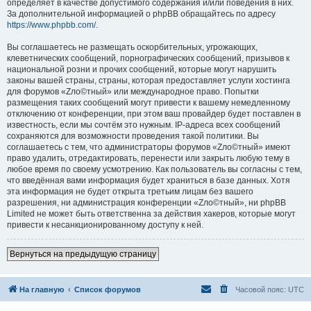
определяет в качестве допустимого содержания и/или поведения в них.
За дополнительной информацией о phpBB обращайтесь по адресу
https://www.phpbb.com/
.
Вы соглашаетесь не размещать оскорбительных, угрожающих,
клеветнических сообщений, порнографических сообщений, призывов к
национальной розни и прочих сообщений, которые могут нарушить
законы вашей страны, страны, которая предоставляет услуги хостинга
для форумов «Zло©тный» или международное право. Попытки
размещения таких сообщений могут привести к вашему немедленному
отключению от конференции, при этом ваш провайдер будет поставлен в
известность, если мы сочтём это нужным. IP-адреса всех сообщений
сохраняются для возможности проведения такой политики. Вы
соглашаетесь с тем, что администраторы форумов «Zло©тный» имеют
право удалить, отредактировать, перенести или закрыть любую тему в
любое время по своему усмотрению. Как пользователь вы согласны с тем,
что введённая вами информация будет храниться в базе данных. Хотя
эта информация не будет открыта третьим лицам без вашего
разрешения, ни администрация конференции «Zло©тный», ни phpBB
Limited не может быть ответственна за действия хакеров, которые могут
привести к несанкционированному доступу к ней.
Вернуться на предыдущую страницу
На главную
Список форумов
Часовой пояс:
UTC