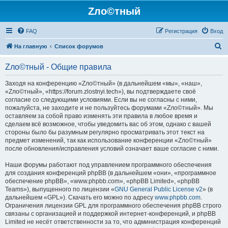
Zло©тный
FAQ
Регистрация
Вход
П
На главную
Список форумов
о
Zло©тный - Общие правила
и
с
Заходя на конференцию «Zло©тный» (в дальнейшем «мы», «наш»,
«Zло©тный», «https://forum.zlostnyi.tech»), вы подтверждаете своё
к
согласие со следующими условиями. Если вы не согласны с ними,
пожалуйста, не заходите и не пользуйтесь форумами «Zло©тный». Мы
оставляем за собой право изменять эти правила в любое время и
сделаем всё возможное, чтобы уведомить вас об этом, однако с вашей
стороны было бы разумным регулярно просматривать этот текст на
предмет изменений, так как использование конференции «Zло©тный»
после обновления/исправления условий означает ваше согласие с ними.
Наши форумы работают под управлением программного обеспечения
для создания конференций phpBB (в дальнейшем «они», «программное
обеспечение phpBB», «www.phpbb.com», «phpBB Limited», «phpBB
Teams»), выпущенного по лицензии «
GNU General Public License v2
» (в
дальнейшем «GPL»). Скачать его можно по адресу
www.phpbb.com
.
Ограничения лицензии GPL для программного обеспечения phpBB строго
связаны с организацией и поддержкой интернет-конференций, и phpBB
Limited не несёт ответственности за то, что администрация конференций