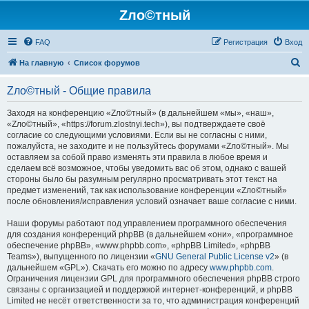
Zло©тный
FAQ
Регистрация
Вход
П
На главную
Список форумов
о
Zло©тный - Общие правила
и
с
Заходя на конференцию «Zло©тный» (в дальнейшем «мы», «наш»,
«Zло©тный», «https://forum.zlostnyi.tech»), вы подтверждаете своё
к
согласие со следующими условиями. Если вы не согласны с ними,
пожалуйста, не заходите и не пользуйтесь форумами «Zло©тный». Мы
оставляем за собой право изменять эти правила в любое время и
сделаем всё возможное, чтобы уведомить вас об этом, однако с вашей
стороны было бы разумным регулярно просматривать этот текст на
предмет изменений, так как использование конференции «Zло©тный»
после обновления/исправления условий означает ваше согласие с ними.
Наши форумы работают под управлением программного обеспечения
для создания конференций phpBB (в дальнейшем «они», «программное
обеспечение phpBB», «www.phpbb.com», «phpBB Limited», «phpBB
Teams»), выпущенного по лицензии «
GNU General Public License v2
» (в
дальнейшем «GPL»). Скачать его можно по адресу
www.phpbb.com
.
Ограничения лицензии GPL для программного обеспечения phpBB строго
связаны с организацией и поддержкой интернет-конференций, и phpBB
Limited не несёт ответственности за то, что администрация конференций