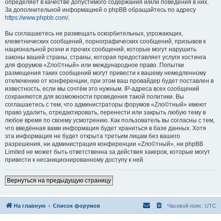
определяет в качестве допустимого содержания и/или поведения в них.
За дополнительной информацией о phpBB обращайтесь по адресу
https://www.phpbb.com/
.
Вы соглашаетесь не размещать оскорбительных, угрожающих,
клеветнических сообщений, порнографических сообщений, призывов к
национальной розни и прочих сообщений, которые могут нарушить
законы вашей страны, страны, которая предоставляет услуги хостинга
для форумов «Zло©тный» или международное право. Попытки
размещения таких сообщений могут привести к вашему немедленному
отключению от конференции, при этом ваш провайдер будет поставлен в
известность, если мы сочтём это нужным. IP-адреса всех сообщений
сохраняются для возможности проведения такой политики. Вы
соглашаетесь с тем, что администраторы форумов «Zло©тный» имеют
право удалить, отредактировать, перенести или закрыть любую тему в
любое время по своему усмотрению. Как пользователь вы согласны с тем,
что введённая вами информация будет храниться в базе данных. Хотя
эта информация не будет открыта третьим лицам без вашего
разрешения, ни администрация конференции «Zло©тный», ни phpBB
Limited не может быть ответственна за действия хакеров, которые могут
привести к несанкционированному доступу к ней.
Вернуться на предыдущую страницу
На главную
Список форумов
Часовой пояс:
UTC