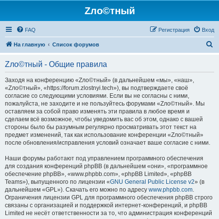
Zло©тный
FAQ
Регистрация
Вход
П
На главную
Список форумов
о
Zло©тный - Общие правила
и
с
Заходя на конференцию «Zло©тный» (в дальнейшем «мы», «наш»,
«Zло©тный», «https://forum.zlostnyi.tech»), вы подтверждаете своё
к
согласие со следующими условиями. Если вы не согласны с ними,
пожалуйста, не заходите и не пользуйтесь форумами «Zло©тный». Мы
оставляем за собой право изменять эти правила в любое время и
сделаем всё возможное, чтобы уведомить вас об этом, однако с вашей
стороны было бы разумным регулярно просматривать этот текст на
предмет изменений, так как использование конференции «Zло©тный»
после обновления/исправления условий означает ваше согласие с ними.
Наши форумы работают под управлением программного обеспечения
для создания конференций phpBB (в дальнейшем «они», «программное
обеспечение phpBB», «www.phpbb.com», «phpBB Limited», «phpBB
Teams»), выпущенного по лицензии «
GNU General Public License v2
» (в
дальнейшем «GPL»). Скачать его можно по адресу
www.phpbb.com
.
Ограничения лицензии GPL для программного обеспечения phpBB строго
связаны с организацией и поддержкой интернет-конференций, и phpBB
Limited не несёт ответственности за то, что администрация конференций