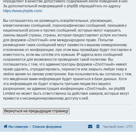
определяет в качестве допустимого содержания и/или поведения в них.
За дополнительной информацией о phpBB обращайтесь по адресу
https://www.phpbb.com/
.
Вы соглашаетесь не размещать оскорбительных, угрожающих,
клеветнических сообщений, порнографических сообщений, призывов к
национальной розни и прочих сообщений, которые могут нарушить
законы вашей страны, страны, которая предоставляет услуги хостинга
для форумов «Zло©тный» или международное право. Попытки
размещения таких сообщений могут привести к вашему немедленному
отключению от конференции, при этом ваш провайдер будет поставлен в
известность, если мы сочтём это нужным. IP-адреса всех сообщений
сохраняются для возможности проведения такой политики. Вы
соглашаетесь с тем, что администраторы форумов «Zло©тный» имеют
право удалить, отредактировать, перенести или закрыть любую тему в
любое время по своему усмотрению. Как пользователь вы согласны с тем,
что введённая вами информация будет храниться в базе данных. Хотя
эта информация не будет открыта третьим лицам без вашего
разрешения, ни администрация конференции «Zло©тный», ни phpBB
Limited не может быть ответственна за действия хакеров, которые могут
привести к несанкционированному доступу к ней.
Вернуться на предыдущую страницу
На главную
Список форумов
Часовой пояс:
UTC