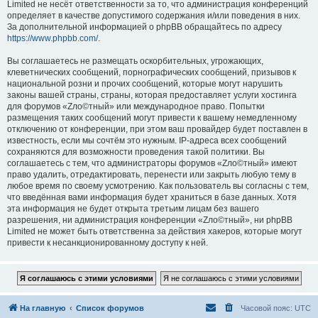
Limited не несёт ответственности за то, что администрация конференций
определяет в качестве допустимого содержания и/или поведения в них.
За дополнительной информацией о phpBB обращайтесь по адресу
https://www.phpbb.com/
.
Вы соглашаетесь не размещать оскорбительных, угрожающих,
клеветнических сообщений, порнографических сообщений, призывов к
национальной розни и прочих сообщений, которые могут нарушить
законы вашей страны, страны, которая предоставляет услуги хостинга
для форумов «Zло©тный» или международное право. Попытки
размещения таких сообщений могут привести к вашему немедленному
отключению от конференции, при этом ваш провайдер будет поставлен в
известность, если мы сочтём это нужным. IP-адреса всех сообщений
сохраняются для возможности проведения такой политики. Вы
соглашаетесь с тем, что администраторы форумов «Zло©тный» имеют
право удалить, отредактировать, перенести или закрыть любую тему в
любое время по своему усмотрению. Как пользователь вы согласны с тем,
что введённая вами информация будет храниться в базе данных. Хотя
эта информация не будет открыта третьим лицам без вашего
разрешения, ни администрация конференции «Zло©тный», ни phpBB
Limited не может быть ответственна за действия хакеров, которые могут
привести к несанкционированному доступу к ней.
На главную
Список форумов
Часовой пояс:
UTC