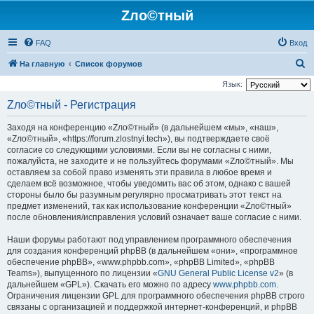
Zло©тный
FAQ
Вход
П
На главную
Список форумов
о
Язык:
и
Zло©тный - Регистрация
с
Заходя на конференцию «Zло©тный» (в дальнейшем «мы», «наш»,
к
«Zло©тный», «https://forum.zlostnyi.tech»), вы подтверждаете своё
согласие со следующими условиями. Если вы не согласны с ними,
пожалуйста, не заходите и не пользуйтесь форумами «Zло©тный». Мы
оставляем за собой право изменять эти правила в любое время и
сделаем всё возможное, чтобы уведомить вас об этом, однако с вашей
стороны было бы разумным регулярно просматривать этот текст на
предмет изменений, так как использование конференции «Zло©тный»
после обновления/исправления условий означает ваше согласие с ними.
Наши форумы работают под управлением программного обеспечения
для создания конференций phpBB (в дальнейшем «они», «программное
обеспечение phpBB», «www.phpbb.com», «phpBB Limited», «phpBB
Teams»), выпущенного по лицензии «
GNU General Public License v2
» (в
дальнейшем «GPL»). Скачать его можно по адресу
www.phpbb.com
.
Ограничения лицензии GPL для программного обеспечения phpBB строго
связаны с организацией и поддержкой интернет-конференций, и phpBB