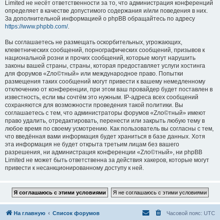
Limited не несёт ответственности за то, что администрация конференций
определяет в качестве допустимого содержания и/или поведения в них.
За дополнительной информацией о phpBB обращайтесь по адресу
https://www.phpbb.com/
.
Вы соглашаетесь не размещать оскорбительных, угрожающих,
клеветнических сообщений, порнографических сообщений, призывов к
национальной розни и прочих сообщений, которые могут нарушить
законы вашей страны, страны, которая предоставляет услуги хостинга
для форумов «Zло©тный» или международное право. Попытки
размещения таких сообщений могут привести к вашему немедленному
отключению от конференции, при этом ваш провайдер будет поставлен в
известность, если мы сочтём это нужным. IP-адреса всех сообщений
сохраняются для возможности проведения такой политики. Вы
соглашаетесь с тем, что администраторы форумов «Zло©тный» имеют
право удалить, отредактировать, перенести или закрыть любую тему в
любое время по своему усмотрению. Как пользователь вы согласны с тем,
что введённая вами информация будет храниться в базе данных. Хотя
эта информация не будет открыта третьим лицам без вашего
разрешения, ни администрация конференции «Zло©тный», ни phpBB
Limited не может быть ответственна за действия хакеров, которые могут
привести к несанкционированному доступу к ней.
На главную
Список форумов
Часовой пояс:
UTC