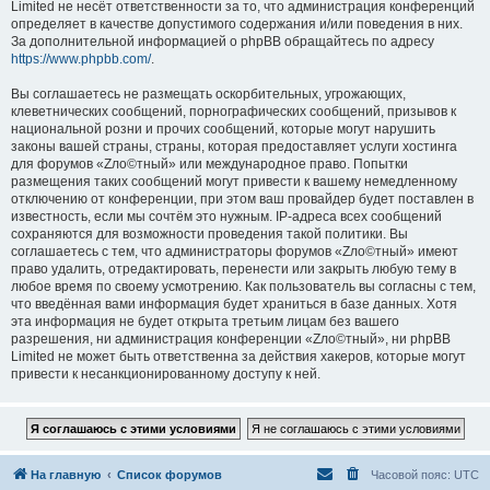
Limited не несёт ответственности за то, что администрация конференций
определяет в качестве допустимого содержания и/или поведения в них.
За дополнительной информацией о phpBB обращайтесь по адресу
https://www.phpbb.com/
.
Вы соглашаетесь не размещать оскорбительных, угрожающих,
клеветнических сообщений, порнографических сообщений, призывов к
национальной розни и прочих сообщений, которые могут нарушить
законы вашей страны, страны, которая предоставляет услуги хостинга
для форумов «Zло©тный» или международное право. Попытки
размещения таких сообщений могут привести к вашему немедленному
отключению от конференции, при этом ваш провайдер будет поставлен в
известность, если мы сочтём это нужным. IP-адреса всех сообщений
сохраняются для возможности проведения такой политики. Вы
соглашаетесь с тем, что администраторы форумов «Zло©тный» имеют
право удалить, отредактировать, перенести или закрыть любую тему в
любое время по своему усмотрению. Как пользователь вы согласны с тем,
что введённая вами информация будет храниться в базе данных. Хотя
эта информация не будет открыта третьим лицам без вашего
разрешения, ни администрация конференции «Zло©тный», ни phpBB
Limited не может быть ответственна за действия хакеров, которые могут
привести к несанкционированному доступу к ней.
На главную
Список форумов
Часовой пояс:
UTC