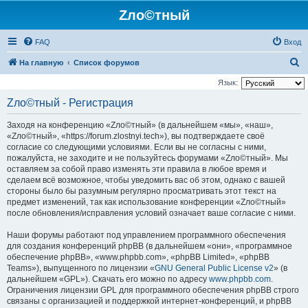
Zло©тный
FAQ
Вход
П
На главную
Список форумов
о
Язык:
и
Zло©тный - Регистрация
с
Заходя на конференцию «Zло©тный» (в дальнейшем «мы», «наш»,
к
«Zло©тный», «https://forum.zlostnyi.tech»), вы подтверждаете своё
согласие со следующими условиями. Если вы не согласны с ними,
пожалуйста, не заходите и не пользуйтесь форумами «Zло©тный». Мы
оставляем за собой право изменять эти правила в любое время и
сделаем всё возможное, чтобы уведомить вас об этом, однако с вашей
стороны было бы разумным регулярно просматривать этот текст на
предмет изменений, так как использование конференции «Zло©тный»
после обновления/исправления условий означает ваше согласие с ними.
Наши форумы работают под управлением программного обеспечения
для создания конференций phpBB (в дальнейшем «они», «программное
обеспечение phpBB», «www.phpbb.com», «phpBB Limited», «phpBB
Teams»), выпущенного по лицензии «
GNU General Public License v2
» (в
дальнейшем «GPL»). Скачать его можно по адресу
www.phpbb.com
.
Ограничения лицензии GPL для программного обеспечения phpBB строго
связаны с организацией и поддержкой интернет-конференций, и phpBB