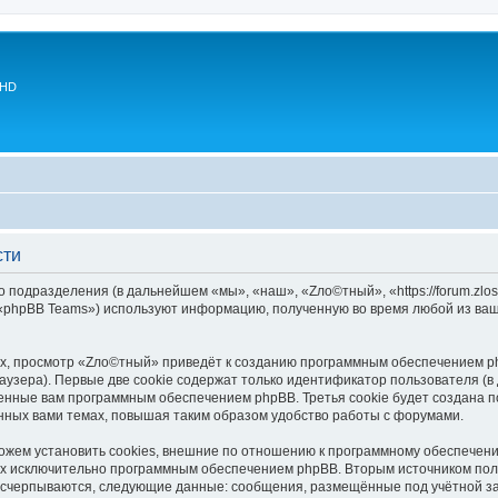
 HD
сти
 подразделения (в дальнейшем «мы», «наш», «Zло©тный», «https://forum.zlos
 «phpBB Teams») используют информацию, полученную во время любой из ваш
х, просмотр «Zло©тный» приведёт к созданию программным обеспечением ph
узера). Первые две cookie содержат только идентификатор пользователя (в
военные вам программным обеспечением phpBB. Третья cookie будет создана
нных вами темах, повышая таким образом удобство работы с форумами.
ем установить cookies, внешние по отношению к программному обеспечению
ных исключительно программным обеспечением phpBB. Вторым источником по
 исчерпываются, следующие данные: сообщения, размещённые под учётной з