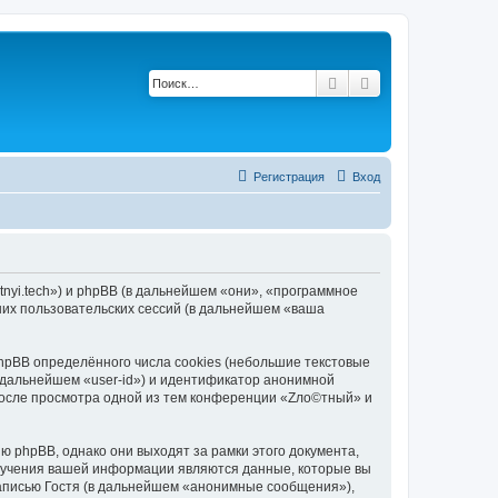
Поиск
Расширенный по
Регистрация
Вход
tnyi.tech») и phpBB (в дальнейшем «они», «программное
их пользовательских сессий (в дальнейшем «ваша
pBB определённого числа cookies (небольшие текстовые
 дальнейшем «user-id») и идентификатор анонимной
 после просмотра одной из тем конференции «Zло©тный» и
 phpBB, однако они выходят за рамки этого документа,
лучения вашей информации являются данные, которые вы
аписью Гостя (в дальнейшем «анонимные сообщения»),