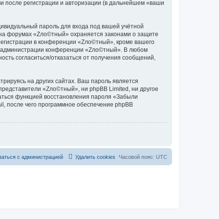
и после регистрации и авторизации (в дальнейшем «ваши
дивидуальный пароль для входа под вашей учётной
и на форумах «Zло©тный» охраняется законами о защите
егистрации в конференции «Zло©тный», кроме вашего
ние администрации конференции «Zло©тный». В любом
ность согласиться/отказаться от получения сообщений,
рируясь на других сайтах. Ваш пароль является
представители «Zло©тный», ни phpBB Limited, ни другое
оваться функцией восстановления пароля «Забыли
l, после чего программное обеспечение phpBB
заться с администрацией
Удалить cookies
Часовой пояс:
UTC