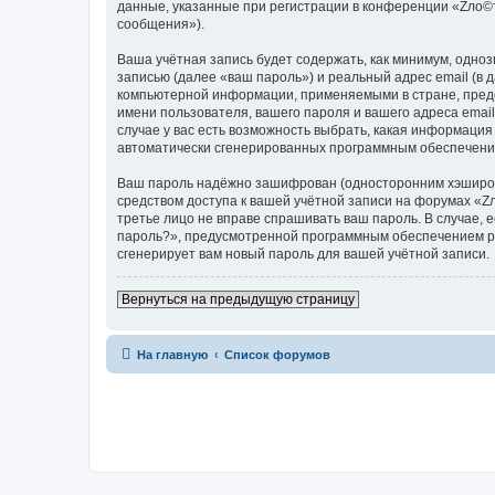
данные, указанные при регистрации в конференции «Zло©
сообщения»).
Ваша учётная запись будет содержать, как минимум, одн
записью (далее «ваш пароль») и реальный адрес email (в
компьютерной информации, применяемыми в стране, пред
имени пользователя, вашего пароля и вашего адреса emai
случае у вас есть возможность выбрать, какая информация
автоматически сгенерированных программным обеспечени
Ваш пароль надёжно зашифрован (односторонним хэширован
средством доступа к вашей учётной записи на форумах «Zл
третье лицо не вправе спрашивать ваш пароль. В случае,
пароль?», предусмотренной программным обеспечением ph
сгенерирует вам новый пароль для вашей учётной записи.
Вернуться на предыдущую страницу
На главную
Список форумов