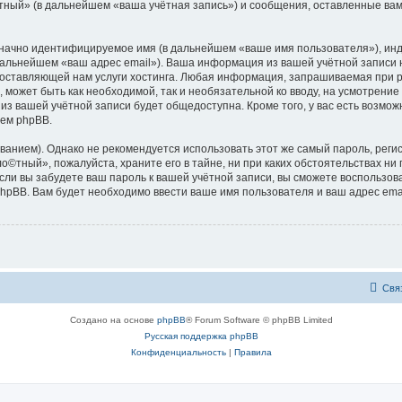
тный» (в дальнейшем «ваша учётная запись») и сообщения, оставленные вам
означно идентифицируемое имя (в дальнейшем «ваше имя пользователя»), ин
 дальнейшем «ваш адрес email»). Ваша информация из вашей учётной запис
оставляющей нам услуги хостинга. Любая информация, запрашиваемая при р
l, может быть как необходимой, так и необязательной ко вводу, на усмотре
 из вашей учётной записи будет общедоступна. Кроме того, у вас есть возмож
ем phpBB.
ием). Однако не рекомендуется использовать этот же самый пароль, регист
о©тный», пожалуйста, храните его в тайне, ни при каких обстоятельствах ни 
 если вы забудете ваш пароль к вашей учётной записи, вы сможете воспольз
pBB. Вам будет необходимо ввести ваше имя пользователя и ваш адрес emai
Свя
Создано на основе
phpBB
® Forum Software © phpBB Limited
Русская поддержка phpBB
Конфиденциальность
|
Правила