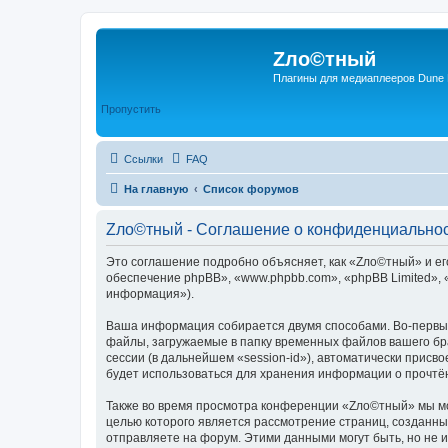
Zло©тный
Плагины для медиаплееров Dune
Пропустить
Ссылки
FAQ
На главную
Список форумов
Zло©тный - Соглашение о конфиденциально
Это соглашение подробно объясняет, как «Zло©тный» и его
обеспечение phpBB», «www.phpbb.com», «phpBB Limited»,
информация»).
Ваша информация собирается двумя способами. Во-первы
файлы, загружаемые в папку временных файлов вашего бра
сессии (в дальнейшем «session-id»), автоматически прис
будет использоваться для хранения информации о прочтё
Также во время просмотра конференции «Zло©тный» мы мож
целью которого является рассмотрение страниц, создан
отправляете на форум. Этими данными могут быть, но не