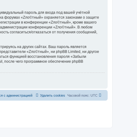
дивидуальный пароль для входа под вашей учётной
и на форумах «Zло©тный» охраняется законами о защите
егистрации в конференции «Zло©тный», кроме вашего
ние администрации конференции «Zло©тный». В любом
ность согласиться/отказаться от получения сообщений,
рируясь на других сайтах. Ваш пароль является
представители «Zло©тный», ни phpBB Limited, ни другое
оваться функцией восстановления пароля «Забыли
l, после чего программное обеспечение phpBB
ся с администрацией
Удалить cookies
Часовой пояс:
UTC