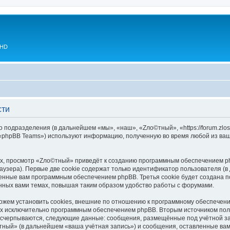
 HD
сти
 подразделения (в дальнейшем «мы», «наш», «Zло©тный», «https://forum.zlos
 «phpBB Teams») используют информацию, полученную во время любой из ваш
х, просмотр «Zло©тный» приведёт к созданию программным обеспечением ph
узера). Первые две cookie содержат только идентификатор пользователя (в
военные вам программным обеспечением phpBB. Третья cookie будет создана
нных вами темах, повышая таким образом удобство работы с форумами.
ем установить cookies, внешние по отношению к программному обеспечению
ных исключительно программным обеспечением phpBB. Вторым источником по
 исчерпываются, следующие данные: сообщения, размещённые под учётной з
тный» (в дальнейшем «ваша учётная запись») и сообщения, оставленные вам