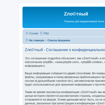
Zло©тный
Плагины для медиаплееров Dune
Ссылки
FAQ
На главную
Список форумов
Zло©тный - Соглашение о конфиденциально
Это соглашение подробно объясняет, как «Zло©тный» и его
обеспечение phpBB», «www.phpbb.com», «phpBB Limited»,
информация»).
Ваша информация собирается двумя способами. Во-первы
файлы, загружаемые в папку временных файлов вашего бра
сессии (в дальнейшем «session-id»), автоматически прис
будет использоваться для хранения информации о прочтё
Также во время просмотра конференции «Zло©тный» мы мож
целью которого является рассмотрение страниц, создан
отправляете на форум. Этими данными могут быть, но не
данные, указанные при регистрации в конференции «Zло©