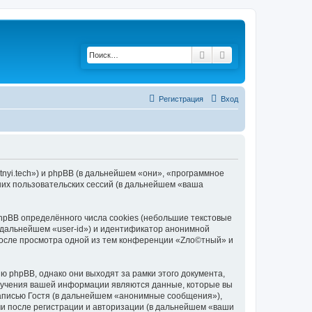
Поиск
Расширенный пои
Регистрация
Вход
tnyi.tech») и phpBB (в дальнейшем «они», «программное
их пользовательских сессий (в дальнейшем «ваша
pBB определённого числа cookies (небольшие текстовые
 дальнейшем «user-id») и идентификатор анонимной
 после просмотра одной из тем конференции «Zло©тный» и
 phpBB, однако они выходят за рамки этого документа,
лучения вашей информации являются данные, которые вы
аписью Гостя (в дальнейшем «анонимные сообщения»),
и после регистрации и авторизации (в дальнейшем «ваши