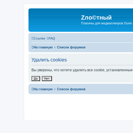
Zло©тный
Плагины для медиаплееров Dune
Ссылки
FAQ
На главную
Список форумов
Удалить cookies
Вы уверены, что хотите удалить все cookie, установленн
На главную
Список форумов