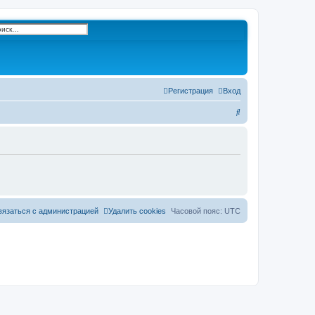
к
сширенный поиск
Регистрация
Вход
П
о
и
с
к
вязаться с администрацией
Удалить cookies
Часовой пояс:
UTC