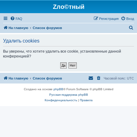
Zло©тный
FAQ
Регистрация
Вход
П
На главную
Список форумов
о
Удалить cookies
и
с
Вы уверены, что хотите удалить все cookie, установленные данной
конференцией?
к
На главную
Список форумов
Часовой пояс:
UTC
Создано на основе
phpBB
® Forum Software © phpBB Limited
Русская поддержка phpBB
Конфиденциальность
|
Правила