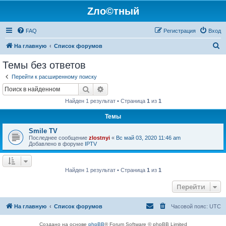
Zло©тный
FAQ
Регистрация
Вход
П
На главную
Список форумов
о
Темы без ответов
и
Перейти к расширенному поиску
с
Поиск
Расширенный поиск
к
Найден 1 результат • Страница
1
из
1
Темы
Smile TV
Последнее сообщение
zlostnyi
«
Вс май 03, 2020 11:46 am
Добавлено в форуме
IPTV
Найден 1 результат • Страница
1
из
1
Перейти
На главную
Список форумов
Часовой пояс:
UTC
Создано на основе
phpBB
® Forum Software © phpBB Limited