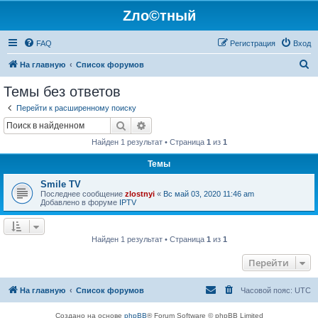
Zло©тный
FAQ
Регистрация
Вход
П
На главную
Список форумов
о
Темы без ответов
и
Перейти к расширенному поиску
с
Поиск
Расширенный поиск
к
Найден 1 результат • Страница
1
из
1
Темы
Smile TV
Последнее сообщение
zlostnyi
«
Вс май 03, 2020 11:46 am
Добавлено в форуме
IPTV
Найден 1 результат • Страница
1
из
1
Перейти
На главную
Список форумов
Часовой пояс:
UTC
Создано на основе
phpBB
® Forum Software © phpBB Limited