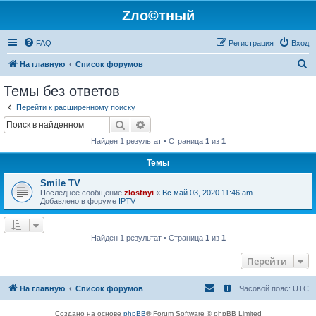
Zло©тный
FAQ
Регистрация
Вход
П
На главную
Список форумов
о
Темы без ответов
и
Перейти к расширенному поиску
с
Поиск
Расширенный поиск
к
Найден 1 результат • Страница
1
из
1
Темы
Smile TV
Последнее сообщение
zlostnyi
«
Вс май 03, 2020 11:46 am
Добавлено в форуме
IPTV
Найден 1 результат • Страница
1
из
1
Перейти
На главную
Список форумов
Часовой пояс:
UTC
Создано на основе
phpBB
® Forum Software © phpBB Limited