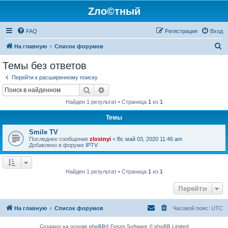
Zло©тный
FAQ
Регистрация
Вход
П
На главную
Список форумов
о
Темы без ответов
и
Перейти к расширенному поиску
с
Поиск
Расширенный поиск
к
Найден 1 результат • Страница
1
из
1
Темы
Smile TV
Последнее сообщение
zlostnyi
«
Вс май 03, 2020 11:46 am
Добавлено в форуме
IPTV
Найден 1 результат • Страница
1
из
1
Перейти
На главную
Список форумов
Часовой пояс:
UTC
Создано на основе
phpBB
® Forum Software © phpBB Limited