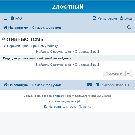
Zло©тный
FAQ
Регистрация
Вход
П
На главную
Список форумов
о
Активные темы
и
Перейти к расширенному поиску
с
Найдено 0 результатов • Страница
1
из
1
к
Подходящих тем или сообщений не найдено.
Найдено 0 результатов • Страница
1
из
1
Перейти
На главную
Список форумов
Часовой пояс:
UTC
Создано на основе
phpBB
® Forum Software © phpBB Limited
Русская поддержка phpBB
Конфиденциальность
|
Правила