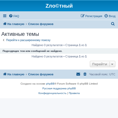
Zло©тный
FAQ
Регистрация
Вход
П
На главную
Список форумов
о
Активные темы
и
Перейти к расширенному поиску
с
Найдено 0 результатов • Страница
1
из
1
к
Подходящих тем или сообщений не найдено.
Найдено 0 результатов • Страница
1
из
1
Перейти
На главную
Список форумов
Часовой пояс:
UTC
Создано на основе
phpBB
® Forum Software © phpBB Limited
Русская поддержка phpBB
Конфиденциальность
|
Правила