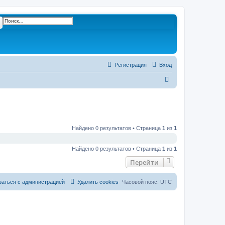
ск
Расширенный поиск
Регистрация
Вход
П
о
и
с
к
Найдено 0 результатов • Страница
1
из
1
Найдено 0 результатов • Страница
1
из
1
Перейти
заться с администрацией
Удалить cookies
Часовой пояс:
UTC