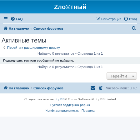
Zло©тный
FAQ
Регистрация
Вход
П
На главную
Список форумов
о
Активные темы
и
Перейти к расширенному поиску
с
Найдено 0 результатов • Страница
1
из
1
к
Подходящих тем или сообщений не найдено.
Найдено 0 результатов • Страница
1
из
1
Перейти
На главную
Список форумов
Часовой пояс:
UTC
Создано на основе
phpBB
® Forum Software © phpBB Limited
Русская поддержка phpBB
Конфиденциальность
|
Правила