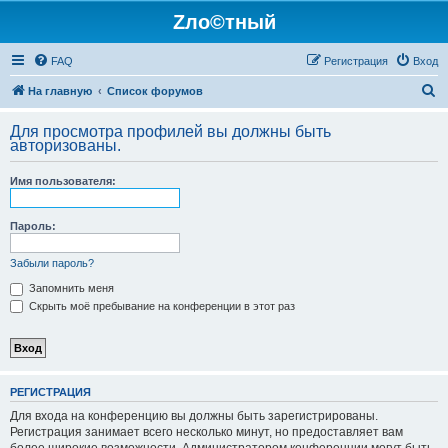
Zло©тный
FAQ
Регистрация
Вход
П
На главную
Список форумов
о
Для просмотра профилей вы должны быть
и
авторизованы.
с
Имя пользователя:
к
Пароль:
Забыли пароль?
Запомнить меня
Скрыть моё пребывание на конференции в этот раз
РЕГИСТРАЦИЯ
Для входа на конференцию вы должны быть зарегистрированы.
Регистрация занимает всего несколько минут, но предоставляет вам
более широкие возможности. Администратором конференции могут быть