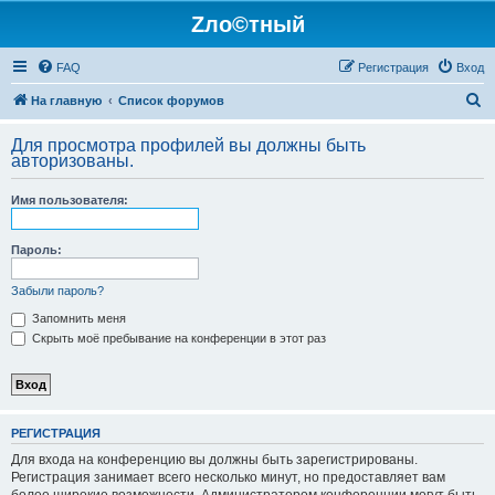
Zло©тный
FAQ
Регистрация
Вход
П
На главную
Список форумов
о
Для просмотра профилей вы должны быть
и
авторизованы.
с
Имя пользователя:
к
Пароль:
Забыли пароль?
Запомнить меня
Скрыть моё пребывание на конференции в этот раз
РЕГИСТРАЦИЯ
Для входа на конференцию вы должны быть зарегистрированы.
Регистрация занимает всего несколько минут, но предоставляет вам
более широкие возможности. Администратором конференции могут быть