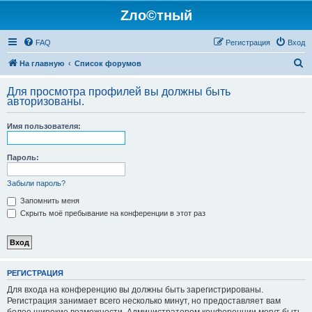
Zло©тный
FAQ
Регистрация
Вход
П
На главную
Список форумов
о
Для просмотра профилей вы должны быть
и
авторизованы.
с
Имя пользователя:
к
Пароль:
Забыли пароль?
Запомнить меня
Скрыть моё пребывание на конференции в этот раз
РЕГИСТРАЦИЯ
Для входа на конференцию вы должны быть зарегистрированы.
Регистрация занимает всего несколько минут, но предоставляет вам
более широкие возможности. Администратором конференции могут быть