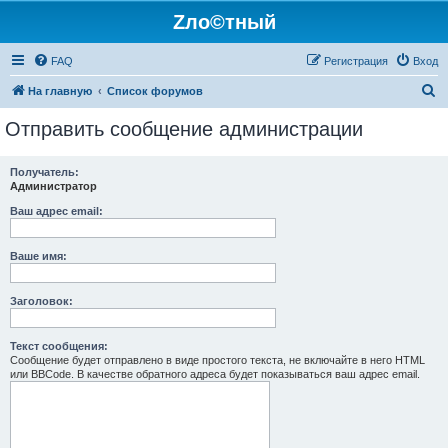
Zло©тный
FAQ
Регистрация
Вход
П
На главную
Список форумов
о
Отправить сообщение администрации
и
с
Получатель:
Администратор
к
Ваш адрес email:
Ваше имя:
Заголовок:
Текст сообщения:
Сообщение будет отправлено в виде простого текста, не включайте в него HTML
или BBCode. В качестве обратного адреса будет показываться ваш адрес email.