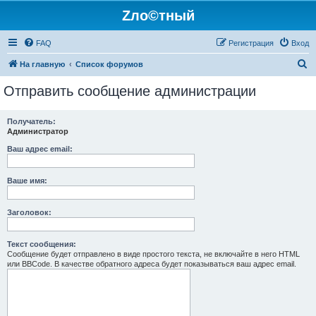
Zло©тный
FAQ
Регистрация
Вход
П
На главную
Список форумов
о
Отправить сообщение администрации
и
с
Получатель:
Администратор
к
Ваш адрес email:
Ваше имя:
Заголовок:
Текст сообщения:
Сообщение будет отправлено в виде простого текста, не включайте в него HTML
или BBCode. В качестве обратного адреса будет показываться ваш адрес email.