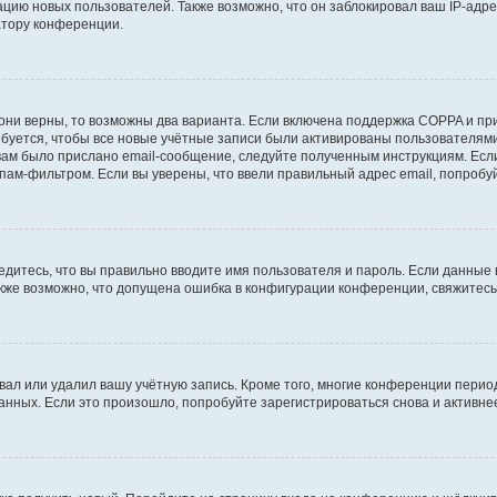
ию новых пользователей. Также возможно, что он заблокировал ваш IP-адре
атору конференции.
они верны, то возможны два варианта. Если включена поддержка COPPA и при 
уется, чтобы все новые учётные записи были активированы пользователями
ам было прислано email-сообщение, следуйте полученным инструкциям. Если
пам-фильтром. Если вы уверены, что ввели правильный адрес email, попробу
едитесь, что вы правильно вводите имя пользователя и пароль. Если данные
Также возможно, что допущена ошибка в конфигурации конференции, свяжитес
вал или удалил вашу учётную запись. Кроме того, многие конференции перио
ных. Если это произошло, попробуйте зарегистрироваться снова и активнее 