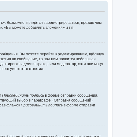
ь». Возможно, придётся зарегистрироваться, прежде чем
, «Вы можете добавлять вложения» и т.п.
сообщения. Вы можете перейти к редактированию, щёлкнув
ответил на сообщение, то под ним появится небольшая
редактировал администратор или модератор, хотя они могут
него уже кто-то ответил.
кт
Присоединить подпись
в форме отправки сообщения,
тствующий выбор в параграфе «Отправка сообщений»
брав флажок
Присоединить подпись
в форме отправки
вной формой для создания сообщения, в зависимости от