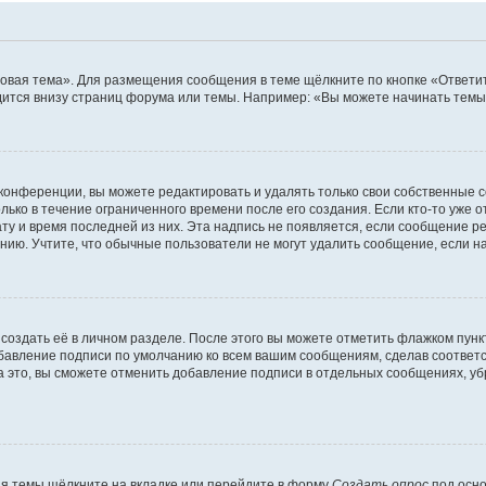
овая тема». Для размещения сообщения в теме щёлкните по кнопке «Ответит
ится внизу страниц форума или темы. Например: «Вы можете начинать темы»
конференции, вы можете редактировать и удалять только свои собственные 
ько в течение ограниченного времени после его создания. Если кто-то уже 
дату и время последней из них. Эта надпись не появляется, если сообщение 
ию. Учтите, что обычные пользователи не могут удалить сообщение, если на 
создать её в личном разделе. После этого вы можете отметить флажком пун
обавление подписи по умолчанию ко всем вашим сообщениям, сделав соотве
а это, вы сможете отменить добавление подписи в отдельных сообщениях, у
я темы щёлкните на вкладке или перейдите в форму
Создать опрос
под осно