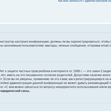
Как мне связаться с администратором 
дминистратор настроил конференцию: должны ли вы зарегистрироваться, чтобы
 анонимным пользователям: аватары, личные сообщения, отправка email-сооб
.
 или Акт о защите частных прав ребёнка в интернете от 1998 г. — это закон Со
т, иметь на это письменное согласие родителей. Допустимо наличие иного
 Если вы не уверены, применимо ли это к вам, как к регистрирующемуся на 
Limited администрация данной конференции не может давать рекомендаций 
ос «С кем можно связаться по вопросу некорректного использования и/или ю
т юридической силы.
.