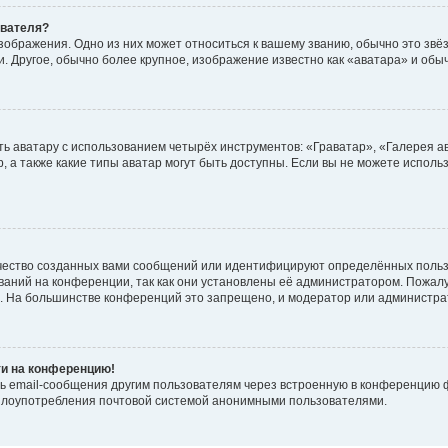
ователя?
зображения. Одно из них может относиться к вашему званию, обычно это звёзд
. Другое, обычно более крупное, изображение известно как «аватара» и обы
ь аватару с использованием четырёх инструментов: «Граватар», «Галерея а
, а также какие типы аватар могут быть доступны. Если вы не можете испол
чество созданных вами сообщений или идентифицируют определённых польз
аний на конференции, так как они установлены её администратором. Пожал
е. На большинстве конференций это запрещено, и модератор или администра
ти на конференцию!
ь email-сообщения другим пользователям через встроенную в конференцию ф
ь злоупотребления почтовой системой анонимными пользователями.