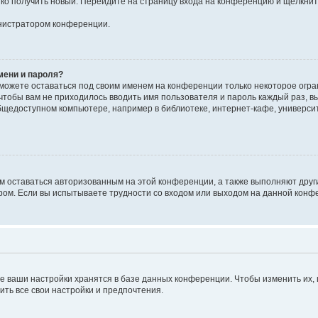
егко получить новый. Перейдите на страницу входа на конференцию и щёлкни
инистратором конференции.
мени и пароля?
сможете оставаться под своим именем на конференции только некоторое огран
 чтобы вам не приходилось вводить имя пользователя и пароль каждый раз, 
щедоступном компьютере, например в библиотеке, интернет-кафе, университе
ам оставаться авторизованным на этой конференции, а также выполняют друг
ом. Если вы испытываете трудности со входом или выходом на данной конфе
е ваши настройки хранятся в базе данных конференции. Чтобы изменить их,
ить все свои настройки и предпочтения.