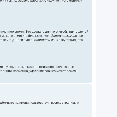
те на ссылку
Забыли пароль?
. Следуйте инструкциям, и
иченное время. Это сделано для того, чтобы никто другой
вы можете отметить флажком пункт
Запомнить меня
при
те и т. д. Если пункт
Запомнить меня
отсутствует, это
ие функции, такие как отслеживание прочитанных
ренции, возможно, удаление cookies может помочь.
 щёлкните на имени пользователя вверху страницы и