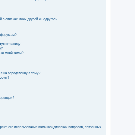
й в списках моих друзей и недругов?
и форумам?
стую страницу!
и?
ные мной темы?
ься на определённую тему?
форум?
ференции?
рректного использования и/или юридических вопросов, связанных