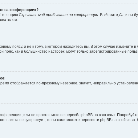
час на конференции»?
дёте опцию
Скрывать моё пребывание на конференции
. Выберите
Да
, и вы 
зователем.
вому поясу, а не к тому, в котором находитесь вы. В этом случае измените в 
овой пояс, как и большинство настроек, могут только зарегистрированные пол
ое!
о время отображается по-прежнему неверное, значит, неправильно установле
онференции, или же просто никто не перевёл phpBB на ваш язык. Попробуйт
вого пакета не существует, то вы сами можете перевести phpBB на свой язы