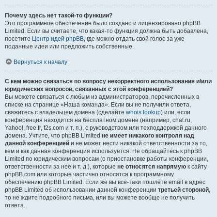
Почему здесь нет такой-то функции?
Это программное обеспечение было создано и лицензировано phpBB
Limited. Если вы считаете, что какая-то функция должна быть добавлена,
посетите
Центр идей phpBB
, где можно отдать свой голос за уже
поданные идеи или предложить собственные.
Вернуться к началу
С кем можно связаться по вопросу некорректного использования и/или
юридических вопросов, связанных с этой конференцией?
Вы можете связаться с любым из администраторов, перечисленных в
списке на странице «Наша команда». Если вы не получили ответа,
свяжитесь с владельцем домена (сделайте
whois lookup
) или, если
конференция находится на бесплатном домене (например, chat.ru,
Yahoo!, free.fr, f2s.com и т. п.), с руководством или техподдержкой данного
домена. Учтите, что phpBB Limited
не имеет никакого контроля над
данной конференцией
и не может нести никакой ответственности за то,
кем и как данная конференция используется. Не обращайтесь к phpBB
Limited по юридическим вопросам (о приостановке работы конференции,
ответственности за неё и т. д.), которые
не относятся напрямую
к сайту
phpBB.com или которые частично относятся к программному
обеспечению phpBB Limited. Если же вы всё-таки пошлёте email в адрес
phpBB Limited об использовании данной конференции
третьей стороной
,
то не ждите подробного письма, или вы можете вообще не получить
ответа.