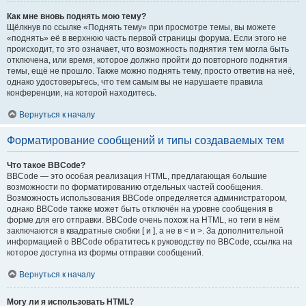
Как мне вновь поднять мою тему?
Щёлкнув по ссылке «Поднять тему» при просмотре темы, вы можете
«поднять» её в верхнюю часть первой страницы форума. Если этого не
происходит, то это означает, что возможность поднятия тем могла быть
отключена, или время, которое должно пройти до повторного поднятия
темы, ещё не прошло. Также можно поднять тему, просто ответив на неё,
однако удостоверьтесь, что тем самым вы не нарушаете правила
конференции, на которой находитесь.
Вернуться к началу
Форматирование сообщений и типы создаваемых тем
Что такое BBCode?
BBCode — это особая реализация HTML, предлагающая большие
возможности по форматированию отдельных частей сообщения.
Возможность использования BBCode определяется администратором,
однако BBCode также может быть отключён на уровне сообщения в
форме для его отправки. BBCode очень похож на HTML, но теги в нём
заключаются в квадратные скобки [ и ], а не в < и >. За дополнительной
информацией о BBCode обратитесь к руководству по BBCode, ссылка на
которое доступна из формы отправки сообщений.
Вернуться к началу
Могу ли я использовать HTML?