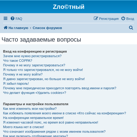
Zло©тный
FAQ
Регистрация
Вход
П
На главную
Список форумов
о
Часто задаваемые вопросы
и
с
Вход на конференцию и регистрация
Зачем мне нужно регистрироваться?
к
Что такое COPPA?
Почему я не могу зарегистрироваться?
Я только что зарегистрировался, но не могу войти!
Почему я не могу войти?
Я давно зарегистрирован, но больше не могу войти!
Я забыл пароль!
Почему мне периодически приходится повторять ввод имени и пароля?
Что делает функция «Удалить cookies»?
Параметры и настройки пользователя
Как мне изменить мои настройки?
Как избежать появления моего имени в списке «Кто сейчас на конференции»?
На конференции неправильное время!
Я изменил часовой пояс, но время всё равно неправильное!
Моего языка нет в списке!
Что означают изображения рядом с моим именем пользователя?
Как мне включить отображение аватары?