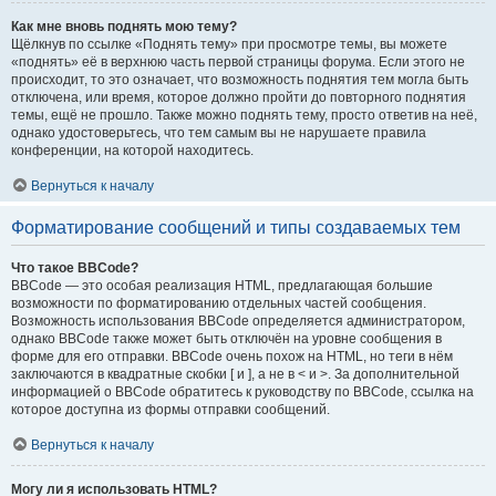
Как мне вновь поднять мою тему?
Щёлкнув по ссылке «Поднять тему» при просмотре темы, вы можете
«поднять» её в верхнюю часть первой страницы форума. Если этого не
происходит, то это означает, что возможность поднятия тем могла быть
отключена, или время, которое должно пройти до повторного поднятия
темы, ещё не прошло. Также можно поднять тему, просто ответив на неё,
однако удостоверьтесь, что тем самым вы не нарушаете правила
конференции, на которой находитесь.
Вернуться к началу
Форматирование сообщений и типы создаваемых тем
Что такое BBCode?
BBCode — это особая реализация HTML, предлагающая большие
возможности по форматированию отдельных частей сообщения.
Возможность использования BBCode определяется администратором,
однако BBCode также может быть отключён на уровне сообщения в
форме для его отправки. BBCode очень похож на HTML, но теги в нём
заключаются в квадратные скобки [ и ], а не в < и >. За дополнительной
информацией о BBCode обратитесь к руководству по BBCode, ссылка на
которое доступна из формы отправки сообщений.
Вернуться к началу
Могу ли я использовать HTML?