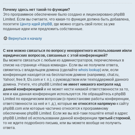
Почему здесь нет такой-то функции?
Это программное обеспечение было создано и лицензировано phpBB
Limited. Если вы считаете, что какая-то функция должна быть добавлена,
посетите
Центр идей phpBB
, где можно отдать свой голос за уже
поданные идеи или предложить собственные.
Вернуться к началу
С кем можно связаться по вопросу некорректного использования и/или
юридических вопросов, связанных с этой конференцией?
Вы можете связаться с любым из администраторов, перечисленных в
списке на странице «Наша команда». Если вы не получили ответа,
свяжитесь с владельцем домена (сделайте
whois lookup
) или, если
конференция находится на бесплатном домене (например, chat.ru,
Yahoo!, free.fr, f2s.com и т. п.), с руководством или техподдержкой данного
домена. Учтите, что phpBB Limited
не имеет никакого контроля над
данной конференцией
и не может нести никакой ответственности за то,
кем и как данная конференция используется. Не обращайтесь к phpBB
Limited по юридическим вопросам (о приостановке работы конференции,
ответственности за неё и т. д.), которые
не относятся напрямую
к сайту
phpBB.com или которые частично относятся к программному
обеспечению phpBB Limited. Если же вы всё-таки пошлёте email в адрес
phpBB Limited об использовании данной конференции
третьей стороной
,
то не ждите подробного письма, или вы можете вообще не получить
ответа.