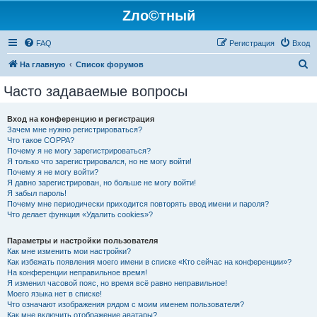
Zло©тный
FAQ
Регистрация
Вход
П
На главную
Список форумов
о
Часто задаваемые вопросы
и
с
Вход на конференцию и регистрация
Зачем мне нужно регистрироваться?
к
Что такое COPPA?
Почему я не могу зарегистрироваться?
Я только что зарегистрировался, но не могу войти!
Почему я не могу войти?
Я давно зарегистрирован, но больше не могу войти!
Я забыл пароль!
Почему мне периодически приходится повторять ввод имени и пароля?
Что делает функция «Удалить cookies»?
Параметры и настройки пользователя
Как мне изменить мои настройки?
Как избежать появления моего имени в списке «Кто сейчас на конференции»?
На конференции неправильное время!
Я изменил часовой пояс, но время всё равно неправильное!
Моего языка нет в списке!
Что означают изображения рядом с моим именем пользователя?
Как мне включить отображение аватары?